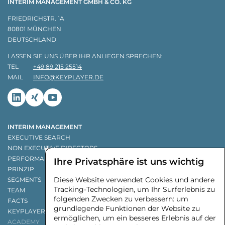
INTERIM MANAGEMENT GMBH & CO. KG
FRIEDRICHSTR. 1A
80801 MÜNCHEN
DEUTSCHLAND
LASSEN SIE UNS ÜBER IHR ANLIEGEN SPRECHEN:
TEL
+49 89 215 25514
MAIL
INFO@KEYPLAYER.DE
Linkedin
Xing
Youtube
INTERIM MANAGEMENT
EXECUTIVE SEARCH
NON EXECUTIVE DIRECTORS
PERFORMANCE-GARANTIE
Ihre Privatsphäre ist uns wichtig
PRINZIP
Diese Website verwendet Cookies und andere
SEGMENTS
Tracking-Technologien, um Ihr Surferlebnis zu
TEAM
folgenden Zwecken zu verbessern:
um
FACTS
grundlegende Funktionen der Website zu
KEYPLAYER WERDEN
ermöglichen
,
um ein besseres Erlebnis auf der
ACADEMY